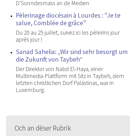
D'Sonndesmass an de Medien
Pèlerinage diocésain à Lourdes : "Je te
salue, Comblée de grâce"
Du 20 au 25 juillet, suivez ici les pèlerins jour
après jour !
Sanad Sahelia: „Wir sind sehr besorgt um
die Zukunft von Taybeh“
Der Direktor von Nabd El-Haya, einer
Multimedia-Plattform mit Sitz in Taybeh, dem
letzten christlichen Dorf Palästinas, war in
Luxemburg.
Och an dëser Rubrik