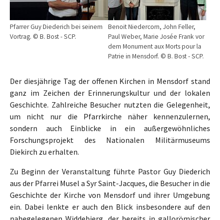
Pfarrer Guy Diederich bei seinem
Benoit Niedercorn, John Feller,
Vortrag. © B. Bost - SCP.
Paul Weber, Marie Josée Frank vor
dem Monument aux Morts pour la
Patrie in Mensdorf. © B. Bost - SCP.
Der diesjährige Tag der offenen Kirchen in Mensdorf stand
ganz im Zeichen der Erinnerungskultur und der lokalen
Geschichte. Zahlreiche Besucher nutzten die Gelegenheit,
um nicht nur die Pfarrkirche näher kennenzulernen,
sondern auch Einblicke in ein außergewöhnliches
Forschungsprojekt des Nationalen Militärmuseums
Diekirch zu erhalten.
Zu Beginn der Veranstaltung führte Pastor Guy Diederich
aus der Pfarrei Musel a Syr Saint-Jacques, die Besucher in die
Geschichte der Kirche von Mensdorf und ihrer Umgebung
ein. Dabei lenkte er auch den Blick insbesondere auf den
nahegelegenen Widdebierg, der bereits in gallorömischer