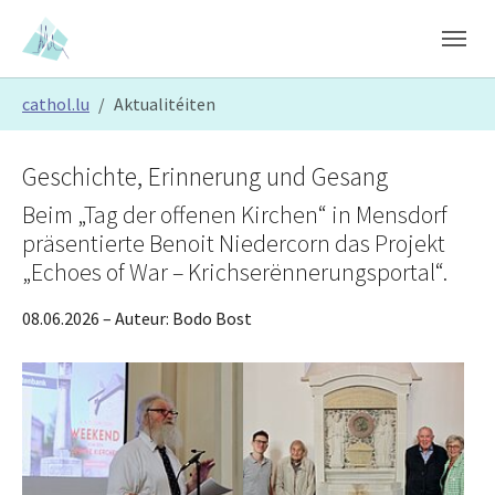
Skip to main content
Skip to page footer
You are here:
cathol.lu
Aktualitéiten
Geschichte, Erinnerung und Gesang
Beim „Tag der offenen Kirchen“ in Mensdorf
präsentierte Benoit Niedercorn das Projekt
„Echoes of War – Krichserënnerungsportal“.
08.06.2026
– Auteur:
Bodo Bost
Show larger version
Show larger version