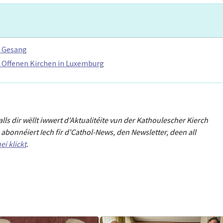
d Gesang
er Offenen Kirchen in Luxemburg
Falls dir wëllt iwwert d'Aktualitéit
e
vun der Kathoulescher Kierch
abonnéiert Iech fir d'Cathol-News, den Newsletter
,
deen all
ei klickt
.