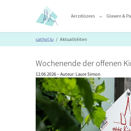
Skip to main content
Skip to page footer
Äerzdiözees
Glawen & Pa
Submenu for "Ä
You are here:
cathol.lu
Aktualitéiten
Wochenende der offenen Kir
12.06.2026
– Auteur:
Laure Simon