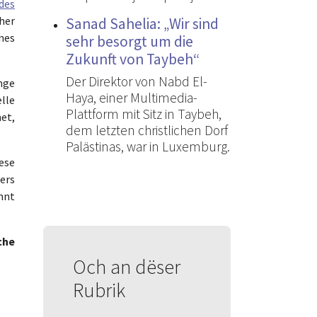
des
her
Sanad Sahelia: „Wir sind
nes
sehr besorgt um die
Zukunft von Taybeh“
Der Direktor von Nabd El-
nge
Haya, einer Multimedia-
lle
Plattform mit Sitz in Taybeh,
et,
dem letzten christlichen Dorf
Palästinas, war in Luxemburg.
ese
ers
nnt
che
Och an dëser
Rubrik