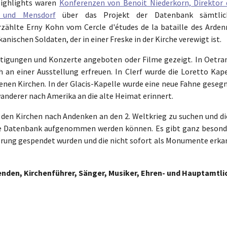
Highlights waren
Konferenzen von Benoit Niederkorn, Direktor 
r und Mensdorf
über das Projekt der Datenbank sämtlic
zählte Erny Kohn vom Cercle d'études de la bataille des Arden
ischen Soldaten, der in einer Freske in der Kirche verewigt ist.
htigungen und Konzerte angeboten oder Filme gezeigt. In Oetra
 an einer Ausstellung erfreuen. In Clerf wurde die Loretto Kape
enen Kirchen. In der Glacis-Kapelle wurde eine neue Fahne gesegn
nderer nach Amerika an die alte Heimat erinnert.
 den Kirchen nach Andenken an den 2. Weltkrieg zu suchen und di
ie Datenbank aufgenommen werden können. Es gibt ganz besond
nnerung gespendet wurden und die nicht sofort als Monumente erka
nden, Kirchenführer, Sänger, Musiker, Ehren- und Hauptamtli