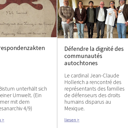
respondenzakten
Défendre la dignité des
communautés
autochtones
Le cardinal Jean-Claude
Hollerich a rencontré des
Bistum unterhält sich
représentants des familles
seiner Umwelt. (Ein
de défenseurs des droits
mer mit dem
humains disparus au
esanarchiv 4/9)
Mexique.
n >
liesen >