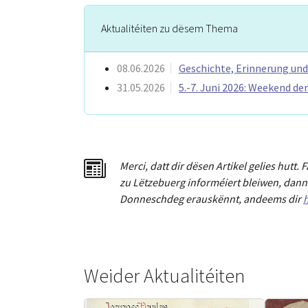
Aktualitéiten zu dësem Thema
08.06.2026
Geschichte, Erinnerung un
31.05.2026
5.-7. Juni 2026: Weekend d
Merci
,
dat
t
dir dësen Artikel gelies hu
tt
. 
zu Lëtzebuerg informéiert bleiwen, dann 
Donneschdeg erauskënnt, andeems dir
h
Weider Aktualitéiten