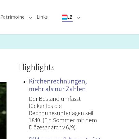
Patrimoine
Links
LB
ioun"
bmenu for "Evenementer"
Submenu for "Patrimoine"
Submenu for "LB"
Highlights
Kirchenrechnungen,
mehr als nur Zahlen
Der Bestand umfasst
lückenlos die
Rechnungsunterlagen seit
1840. (Ein Sommer mit dem
Diözesanarchiv 6/9)