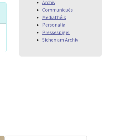
Archiv
Communiqués
Mediathéik
Personalia
Pressespigel
Sichen am Archiv