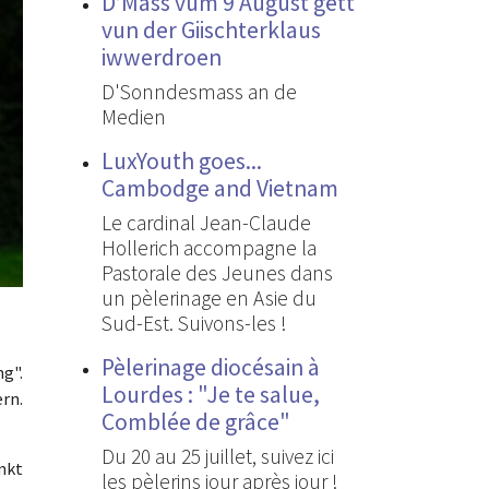
D’Mass vum 9 August gëtt
vun der Giischterklaus
iwwerdroen
D'Sonndesmass an de
Medien
LuxYouth goes...
Cambodge and Vietnam
Le cardinal Jean-Claude
Hollerich accompagne la
Pastorale des Jeunes dans
un pèlerinage en Asie du
Sud-Est. Suivons-les !
Pèlerinage diocésain à
g".
Lourdes : "Je te salue,
ern.
Comblée de grâce"
Du 20 au 25 juillet, suivez ici
nkt
les pèlerins jour après jour !