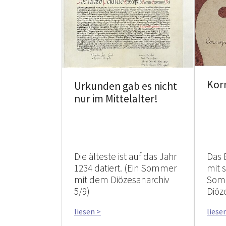
Kor
Urkunden gab es nicht
nur im Mittelalter!
Die älteste ist auf das Jahr
Das 
1234 datiert. (Ein Sommer
mit 
mit dem Diözesanarchiv
Som
5/9)
Diöz
liesen >
liese