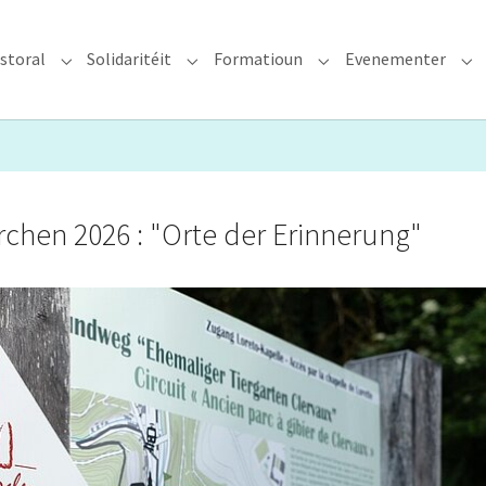
storal
Solidaritéit
Formatioun
Evenementer
erzdiözees"
Submenu for "Glawen & Pastoral"
Submenu for "Solidaritéit"
Submenu for "Format
Su
chen 2026 : "Orte der Erinnerung"