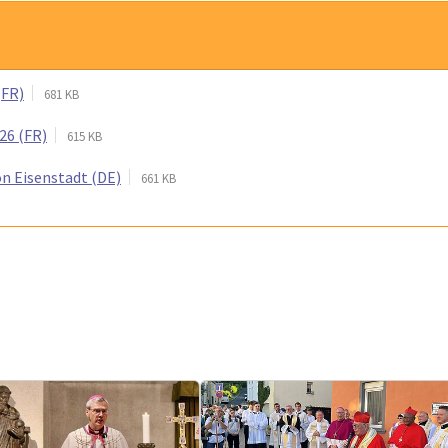
(FR)
681 KB
26 (FR)
615 KB
von Eisenstadt (DE)
661 KB