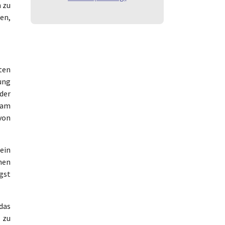
n zu
en,
ten
ung
der
 am
von
ein
hen
ngst
 das
 zu