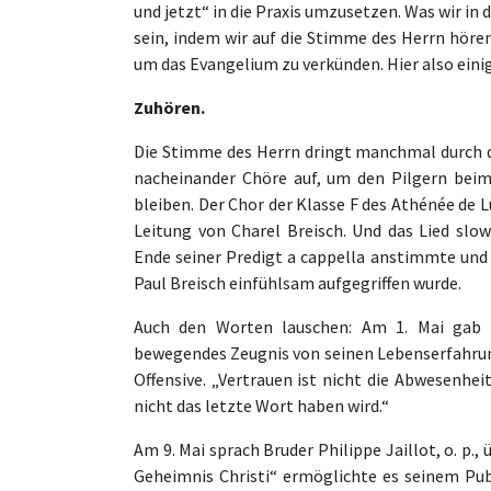
und jetzt“ in die Praxis umzusetzen. Was wir in
sein, indem wir auf die Stimme des Herrn höre
um das Evangelium zu verkünden. Hier also eini
Zuhören.
Die Stimme des Herrn dringt manchmal durch di
nacheinander Chöre auf, um den Pilgern bei
bleiben. Der Chor der Klasse F des Athénée d
Leitung von Charel Breisch. Und das Lied slo
Ende seiner Predigt a cappella anstimmte und 
Paul Breisch einfühlsam aufgegriffen wurde.
Auch den Worten lauschen: Am 1. Mai gab P
bewegendes Zeugnis von seinen Lebenserfahrung
Offensive. „Vertrauen ist nicht die Abwesenhei
nicht das letzte Wort haben wird.“
Am 9. Mai sprach Bruder Philippe Jaillot, o. p.
Geheimnis Christi“ ermöglichte es seinem Pu