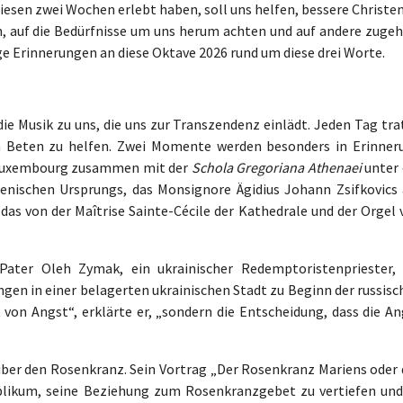
 diesen zwei Wochen erlebt haben, soll uns helfen, bessere Christe
n, auf die Bedürfnisse um uns herum achten und auf andere zugeh
ge Erinnerungen an diese Oktave 2026 rund um diese drei Worte.
e Musik zu uns, die uns zur Transzendenz einlädt. Jeden Tag tra
m Beten zu helfen. Zwei Momente werden besonders in Erinner
e Luxembourg zusammen mit der
Schola Gregoriana Athenaei
unter 
wenischen Ursprungs, das Monsignore Ägidius Johann Zsifkovics
das von der Maîtrise Sainte-Cécile der Kathedrale und der Orgel 
ater Oleh Zymak, ein ukrainischer Redemptoristenpriester, 
en in einer belagerten ukrainischen Stadt zu Beginn der russisc
t von Angst“, erklärte er, „sondern die Entscheidung, dass die A
, über den Rosenkranz. Sein Vortrag „Der Rosenkranz Mariens oder
blikum, seine Beziehung zum Rosenkranzgebet zu vertiefen und