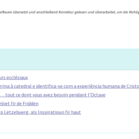
-Software übersetzt und anschließend Korrektur gelesen und überarbeitet, um die Richti
rs ecclésiaux
ina à catedral e identifica-se com a experiência humana de Cristo
… tout ce dont vous avez besoin pendant l’Octave
biet fir de Fridden
 Lëtzebuerg, als Inspiratioun fir haut