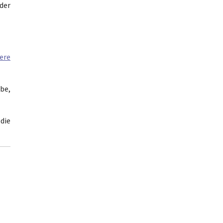
der
ere
abe,
die