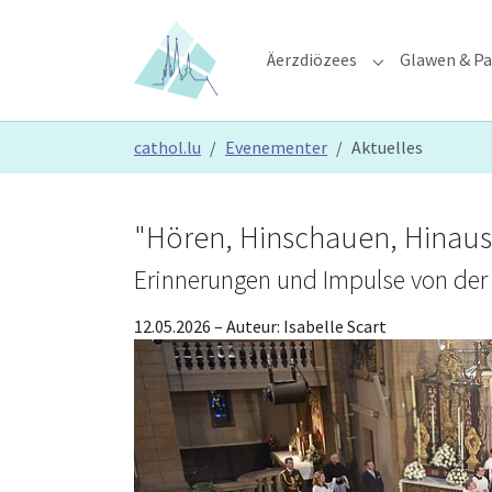
Skip to main content
Skip to page footer
Äerzdiözees
Glawen & Pa
Submenu for "Ä
You are here:
cathol.lu
Evenementer
Aktuelles
"Hören, Hinschauen, Hinau
Erinnerungen und Impulse von der
12.05.2026
– Auteur:
Isabelle Scart