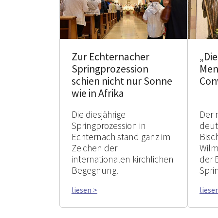
Zur Echternacher
„Di
Springprozession
Men
schien nicht nur Sonne
Con
wie in Afrika
Die diesjährige
Der 
Springprozession in
deu
Echternach stand ganz im
Bisc
Zeichen der
Wilm
internationalen kirchlichen
der 
Begegnung.
Spri
liesen >
liese