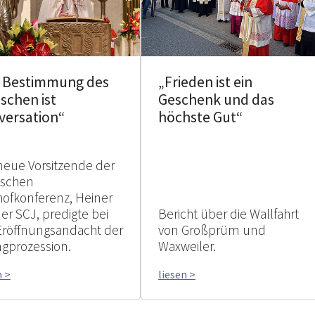
e Bestimmung des
„Frieden ist ein
schen ist
Geschenk und das
versation“
höchste Gut“
neue Vorsitzende der
tschen
hofkonferenz, Heiner
er SCJ, predigte bei
Bericht über die Wallfahrt
Eröffnungsandacht der
von Großprüm und
ngprozession.
Waxweiler.
n >
liesen >