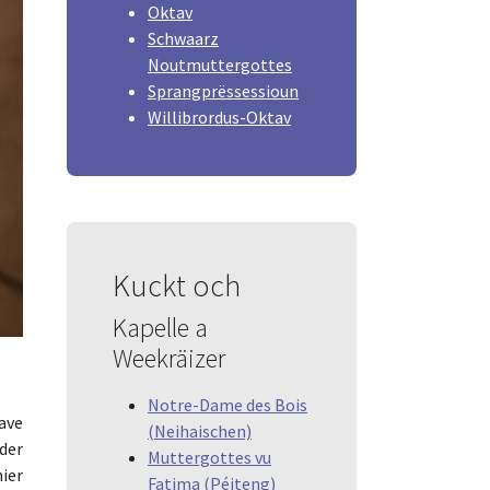
Oktav
Schwaarz
Noutmuttergottes
Sprangprëssessioun
Willibrordus-Oktav
Kuckt och
Kapelle a
Weekräizer
Notre-Dame des Bois
ave
(Neihaischen)
der
Muttergottes vu
ier
Fatima (Péiteng)