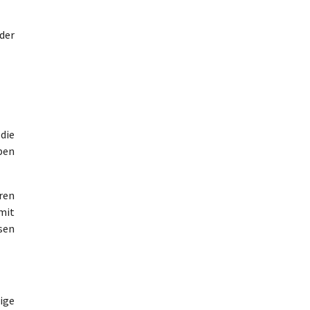
der
 die
ben
ren
mit
hsen
ige