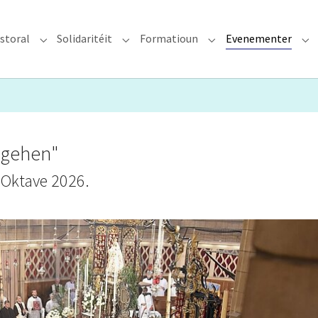
storal
Solidaritéit
Formatioun
Evenementer
erzdiözees"
Submenu for "Glawen & Pastoral"
Submenu for "Solidaritéit"
Submenu for "Format
Su
sgehen"
 Oktave 2026.