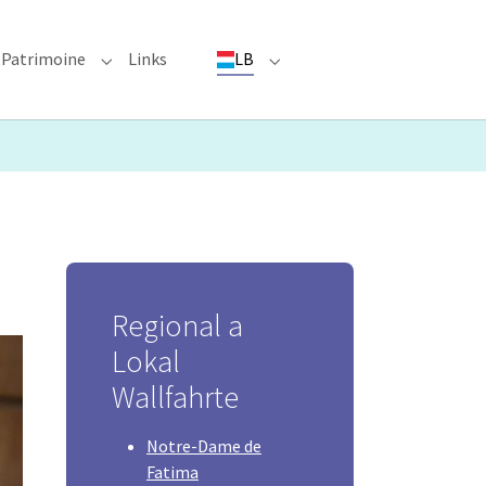
Patrimoine
Links
LB
ioun"
bmenu for "Evenementer"
Submenu for "Patrimoine"
Submenu for "LB"
Regional a
Lokal
Wallfahrte
Notre-Dame de
Fatima