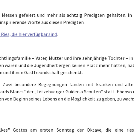
 Messen gefeiert und mehr als achtzig Predigten gehalten. In 
 inspirierende Worte aus diesen Predigten.
Ries, die hier verfügbar sind
.
chtlingsfamilie – Vater, Mutter und ihre zehnjährige Tochter – in
ossen waren und die Jugendherbergen keinen Platz mehr hatten, ha
n und ihnen Gastfreundschaft geschenkt.
n. Zwei besondere Begegnungen fanden mit kranken und älte
rds Blancs“ der „Lëtzebuerger Guiden a Scouten“ statt. Ebenso 
hen von Beginn seines Lebens an die Möglichkeit zu geben, zu wac
kes" Gottes am ersten Sonntag der Oktave, die eine ries